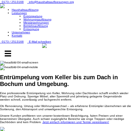
0173 / 2513168
info@haushaltsaufloesungen.org
Haushaltsauflösung
Leistungen
Entrümpelung
Wohnungsauflösung
Messiewohnungen
Betriebsauflösung
Entsorgung
Unternehmen
Kontakt
0173 / 2513168
E-Mail schreiben
Toggle
navigation
Entrümpelung vom Keller bis zum Dach
in
Bochum und Umgebung.
Eine professionelle Entrümpelung von Keller, Wohnung oder Dachboden schafft endlich wieder
Platz und Ordnung. Sperrige Möbel, alter Sperrmüll und jahrelang gelagerte Gegenstände
werden schnell, zuverlässig und fachgerecht entfernt.
Ob Renovierung, Umzug oder Wohnungswechsel – als erfahrene Entrümpler übernehmen wir die
Sortierung, den Abtransport und umweltgerechte Entsorgung.
Unsere Kunden profitieren von unserer kostenlosen Besichtigung, fairen Preisen und einer
besenreinen Übergabe. Auch schwer zugängliche Bereiche wie enge Treppen oder niedrige
Dachböden sind kein Problem.
Jetzt einfach informieren und Termin vereinbaren!