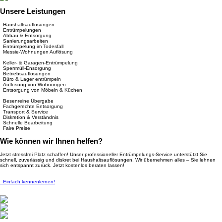
Unsere Leistungen
Haushaltsauflösungen
Entrümpelungen
Abbau & Entsorgung
Sanierungsarbeiten
Entrümpelung im Todesfall
Messie-Wohnungen Auflösung
Keller- & Garagen-Entrümpelung
Sperrmüll-Ensorgung
Betriebsauflösungen
Büro & Lager entrümpeln
Auflösung von Wohnungen
Entsorgung von Möbeln & Küchen
Besenreine Übergabe
Fachgerechte Entsorgung
Transport & Service
Diskretion & Verständnis
Schnelle Bearbeitung
Faire Preise
Wie können wir Ihnen helfen?
Jetzt stressfrei Platz schaffen! Unser professioneller Entrümpelungs-Service unterstützt Sie
schnell, zuverlässig und diskret bei Haushaltsauflösungen. Wir übernehmen alles – Sie lehnen
sich entspannt zurück. Jetzt kostenlos beraten lassen!
Einfach kennenlernen!